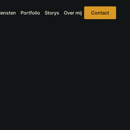
iensten
Portfolio
Storys
Over mij
Contact